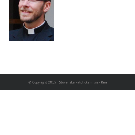
© Copyright 2015 Slovenská katolícka misia - Rím