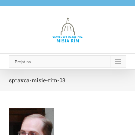
Skip
to
content
Prejsť na...
spravca-misie-rim-03