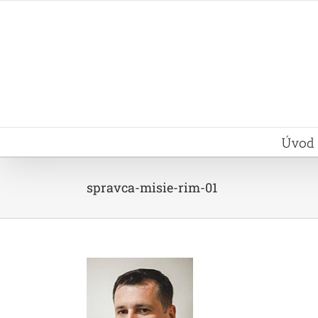
Skip
to
content
Úvod
spravca-misie-rim-01