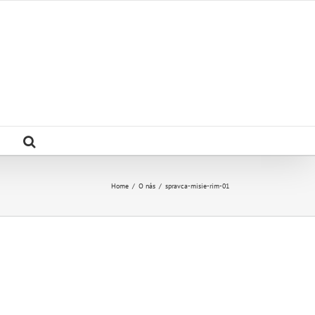
Home
/
O nás
/
spravca-misie-rim-01