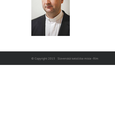
© Copyright 2015 Slovenská katolícka misia - Rím