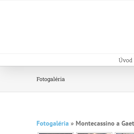
Skip
to
content
Úvod
Fotogaléria
Fotogaléria
» Montecassino a Gae