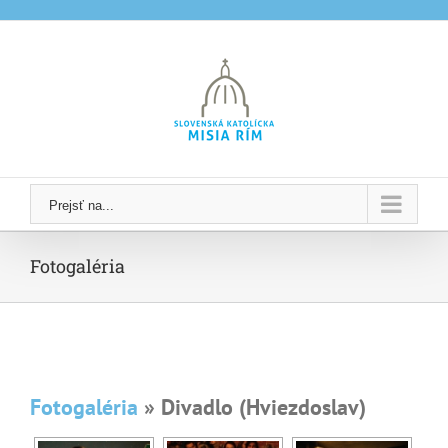
Skip
to
content
Prejsť na...
Fotogaléria
Fotogaléria
» Divadlo (Hviezdoslav)