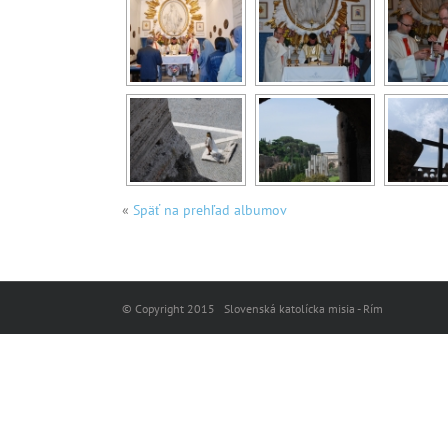
«
Späť na prehľad albumov
© Copyright 2015 Slovenská katolícka misia - Rím