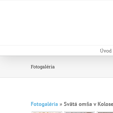
Skip
to
content
Úvod
Fotogaléria
Fotogaléria
» Svätá omša v Kolos