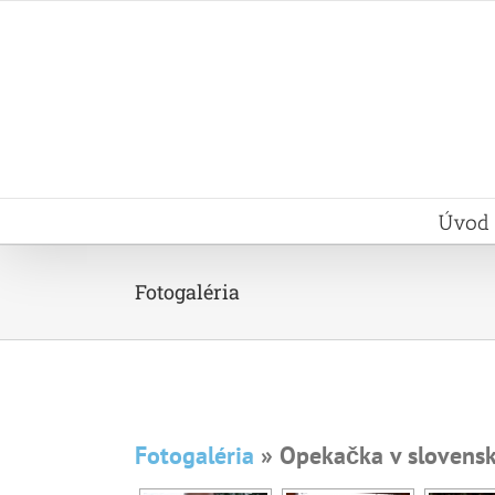
Skip
to
content
Úvod
Fotogaléria
Fotogaléria
» Opekačka v slovens