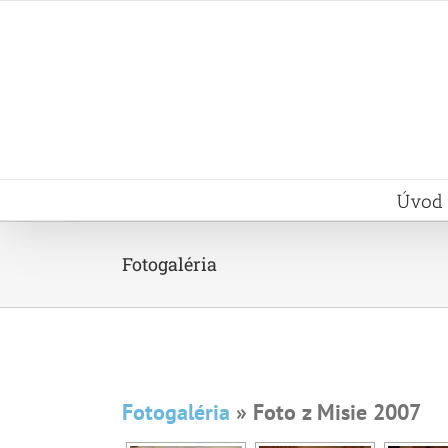
Skip
to
content
Úvod
Fotogaléria
Fotogaléria
» Foto z Misie 2007