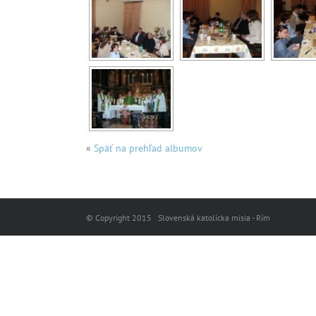
«
Späť na prehľad albumov
© Copyright 2015 Slovenská katolícka misia - Rím