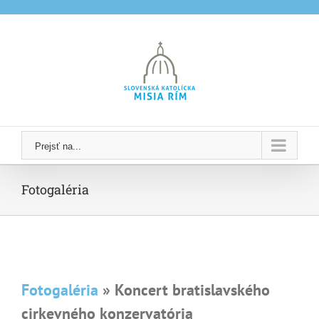
Skip
to
content
Prejsť na...
Fotogaléria
Fotogaléria
» Koncert bratislavského
cirkevného konzervatória